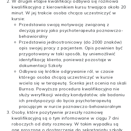
W drugim etapie kwalifikacji odbywa się rozmowa
kwalifikacyjna z kierownikiem kursu trwająca około 20
minut. W jej trakcie osoba chcąca uczestniczyć w
kursie:
Przedstawia swoją motywację związaną z
decyzją pracy jako psychoterapeuta poznawczo-
behawioralny
Przedstawia jednostronicowy (do 2000 znaków)
opis swojej pracy z pacjentem. Opis powinien być
przygotowany w taki sposób, by uniemożliwić
identyfikację klienta, ponieważ pozostaje w
dokumentacji Szkoły
Odbywa się krótkie odgrywanie ról, w czasie
którego osoba chcącą uczestniczyć w kursie
wciela się w terapeutę. Scenka jest ocenia na skali
Burnsa. Powyższa procedura kwalifikacyjna nie
służy weryfikacji wiedzy kandydatów, ale badaniu
ich predyspozycji do bycia psychoterapeutą
pracującym w nurcie poznawczo-behawioralnym
Osoby, które pozytywnie przeszły rozmowę
kwalifikacyjną są o tym informowane w ciągu 7 dni
roboczych od daty rozmowy. W takim wypadku są
one proszone o dostarczenie do sekretariatu szkoły