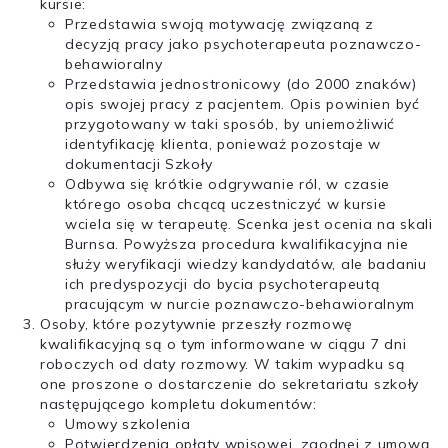
kursie:
Przedstawia swoją motywację związaną z
decyzją pracy jako psychoterapeuta poznawczo-
behawioralny
Przedstawia jednostronicowy (do 2000 znaków)
opis swojej pracy z pacjentem. Opis powinien być
przygotowany w taki sposób, by uniemożliwić
identyfikację klienta, ponieważ pozostaje w
dokumentacji Szkoły
Odbywa się krótkie odgrywanie ról, w czasie
którego osoba chcącą uczestniczyć w kursie
wciela się w terapeutę. Scenka jest ocenia na skali
Burnsa. Powyższa procedura kwalifikacyjna nie
służy weryfikacji wiedzy kandydatów, ale badaniu
ich predyspozycji do bycia psychoterapeutą
pracującym w nurcie poznawczo-behawioralnym
Osoby, które pozytywnie przeszły rozmowę
kwalifikacyjną są o tym informowane w ciągu 7 dni
roboczych od daty rozmowy. W takim wypadku są
one proszone o dostarczenie do sekretariatu szkoły
następującego kompletu dokumentów:
Umowy szkolenia
Potwierdzenia opłaty wpisowej, zgodnej z umową