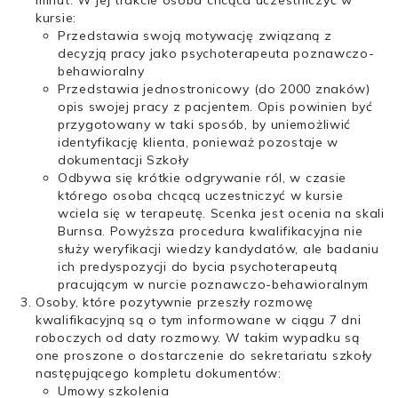
minut. W jej trakcie osoba chcąca uczestniczyć w
kursie:
Przedstawia swoją motywację związaną z
decyzją pracy jako psychoterapeuta poznawczo-
behawioralny
Przedstawia jednostronicowy (do 2000 znaków)
opis swojej pracy z pacjentem. Opis powinien być
przygotowany w taki sposób, by uniemożliwić
identyfikację klienta, ponieważ pozostaje w
dokumentacji Szkoły
Odbywa się krótkie odgrywanie ról, w czasie
którego osoba chcącą uczestniczyć w kursie
wciela się w terapeutę. Scenka jest ocenia na skali
Burnsa. Powyższa procedura kwalifikacyjna nie
służy weryfikacji wiedzy kandydatów, ale badaniu
ich predyspozycji do bycia psychoterapeutą
pracującym w nurcie poznawczo-behawioralnym
Osoby, które pozytywnie przeszły rozmowę
kwalifikacyjną są o tym informowane w ciągu 7 dni
roboczych od daty rozmowy. W takim wypadku są
one proszone o dostarczenie do sekretariatu szkoły
następującego kompletu dokumentów:
Umowy szkolenia