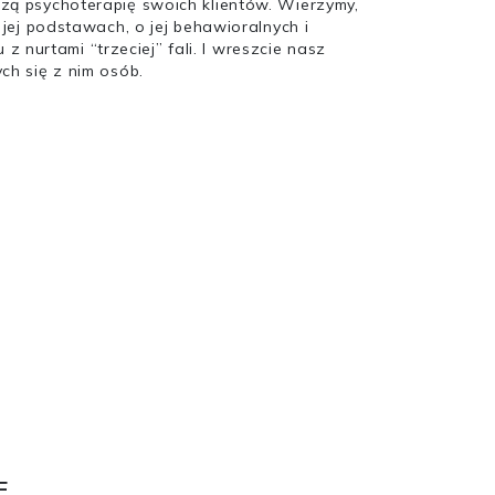
dzą psychoterapię swoich klientów. Wierzymy,
jej podstawach, o jej behawioralnych i
nurtami “trzeciej” fali. I wreszcie nasz
ch się z nim osób.
E