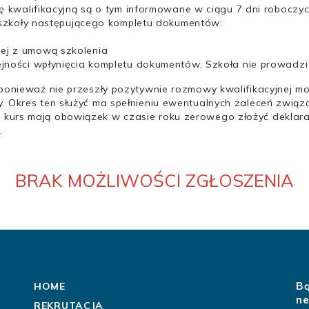
ę kwalifikacyjną są o tym informowane w ciągu 7 dni robocz
 szkoły następującego kompletu dokumentów:
nej z umową szkolenia
ejności wpłynięcia kompletu dokumentów. Szkoła nie prowadzi 
, ponieważ nie przeszły pozytywnie rozmowy kwalifikacyjnej m
cy. Okres ten służyć ma spełnieniu ewentualnych zaleceń zwi
a kurs mają obowiązek w czasie roku zerowego złożyć deklar
.
BRAK MOŻLIWOŚCI ZGŁOSZENIA
Bą
HOME
ne
REKRUTACJA