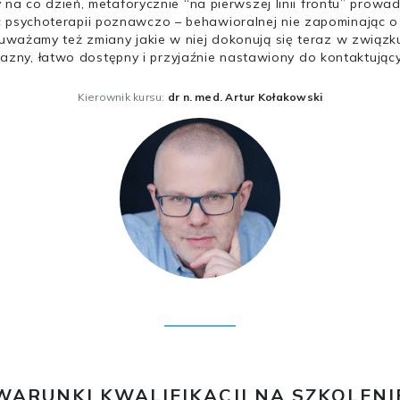
 na co dzień, metaforycznie “na pierwszej linii frontu” prowa
 psychoterapii poznawczo – behawioralnej nie zapominając o 
ażamy też zmiany jakie w niej dokonują się teraz w związku z 
yjazny, łatwo dostępny i przyjaźnie nastawiony do kontaktujący
Kierownik kursu:
dr n. med. Artur Kołakowski
WARUNKI KWALIFIKACJI NA SZKOLENI