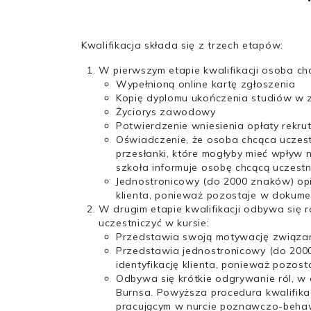
Kwalifikacja składa się z trzech etapów:
W pierwszym etapie kwalifikacji osoba ch
Wypełnioną online kartę zgłoszenia
Kopię dyplomu ukończenia studiów w 
Życiorys zawodowy
Potwierdzenie wniesienia opłaty rekru
Oświadczenie, że osoba chcąca uczes
przesłanki, które mogłyby mieć wpływ
szkoła informuje osobę chcącą uczestn
Jednostronicowy (do 2000 znaków) opis
klienta, ponieważ pozostaje w dokumen
W drugim etapie kwalifikacji odbywa się 
uczestniczyć w kursie:
Przedstawia swoją motywację związan
Przedstawia jednostronicowy (do 2000
identyfikację klienta, ponieważ pozos
Odbywa się krótkie odgrywanie ról, w 
Burnsa. Powyższa procedura kwalifikac
pracującym w nurcie poznawczo-beha