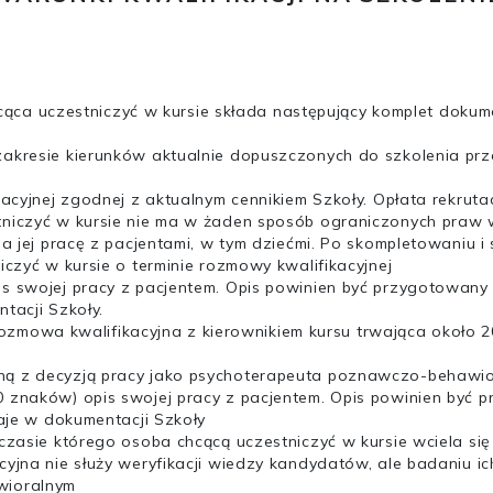
cąca uczestniczyć w kursie składa następujący komplet doku
zakresie kierunków aktualnie dopuszczonych do szkolenia pr
tacyjnej zgodnej z aktualnym cennikiem Szkoły. Opłata rekrut
tniczyć w kursie nie ma w żaden sposób ograniczonych praw 
 na jej pracę z pacjentami, w tym dziećmi. Po skompletowani
iczyć w kursie o terminie rozmowy kwalifikacyjnej
 swojej pracy z pacjentem. Opis powinien być przygotowany w
tacji Szkoły.
rozmowa kwalifikacyjna z kierownikiem kursu trwająca około 2
ą z decyzją pracy jako psychoterapeuta poznawczo-behawio
 znaków) opis swojej pracy z pacjentem. Opis powinien być p
taje w dokumentacji Szkoły
czasie którego osoba chcącą uczestniczyć w kursie wciela się 
yjna nie służy weryfikacji wiedzy kandydatów, ale badaniu ic
wioralnym