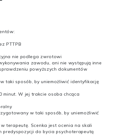
mentów:
zez PTTPB
acyjna nie podlega zwrotowi
wykonywania zawodu, ani nie występują inne
u i sprawdzeniu powyższych dokumentów
 taki sposób, by uniemożliwić identyfikację
0 minut. W jej trakcie osoba chcąca
ralny
rzygotowany w taki sposób, by uniemożliwić
w terapeutę. Scenka jest ocenia na skali
h predyspozycji do bycia psychoterapeutą