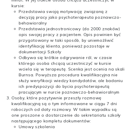
minut. W jej trakcie osoba chcąca uczestniczyć w
kursie:
Przedstawia swoją motywację związaną z
decyzją pracy jako psychoterapeuta poznawczo-
behawioralny
Przedstawia jednostronicowy (do 2000 znaków)
opis swojej pracy z pacjentem. Opis powinien być
przygotowany w taki sposób, by uniemożliwić
identyfikację klienta, ponieważ pozostaje w
dokumentacji Szkoły
Odbywa się krótkie odgrywanie ról, w czasie
którego osoba chcącą uczestniczyć w kursie
wciela się w terapeutę. Scenka jest ocenia na skali
Burnsa. Powyższa procedura kwalifikacyjna nie
służy weryfikacji wiedzy kandydatów, ale badaniu
ich predyspozycji do bycia psychoterapeutą
pracującym w nurcie poznawczo-behawioralnym
Osoby, które pozytywnie przeszły rozmowę
kwalifikacyjną są o tym informowane w ciągu 7 dni
roboczych od daty rozmowy. W takim wypadku są
one proszone o dostarczenie do sekretariatu szkoły
następującego kompletu dokumentów:
Umowy szkolenia